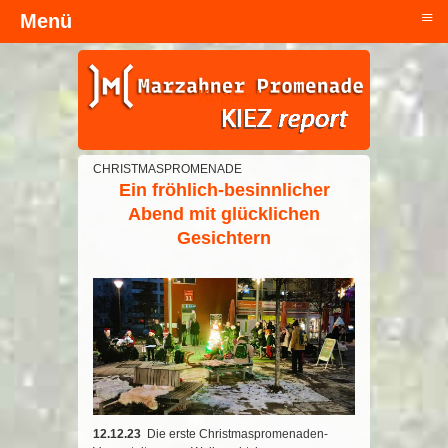
≡
Menü
Kopfzeile
CHRISTMASPROMENADE
Ein fröhlich-besinnlicher
Abend mit glücklichen
Gesichtern
12.12.23
Die erste Christmaspromenaden-