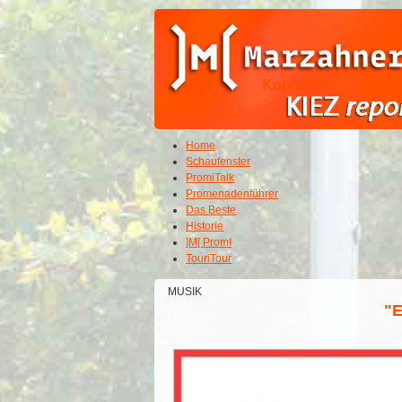
Kopfzeile
Home
Schaufenster
PromiTalk
Promenadenführer
Das Beste
Historie
]M[ PromI
TouriTour
MUSIK
"E