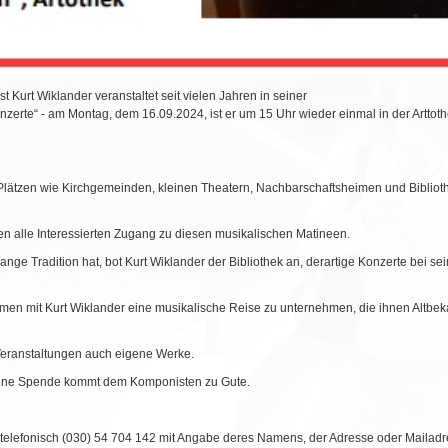
 Kurt Wiklander veranstaltet seit vielen Jahren in seiner
erte“ - am Montag, dem 16.09.2024, ist er um 15 Uhr wieder einmal in der Arttot
n Plätzen wie Kirchgemeinden, kleinen Theatern, Nachbarschaftsheimen und Biblio
ben alle Interessierten Zugang zu diesen musikalischen Matineen.
ge Tradition hat, bot Kurt Wiklander der Bibliothek an, derartige Konzerte bei se
en mit Kurt Wiklander eine musikalische Reise zu unternehmen, die ihnen Altbeka
 Veranstaltungen auch eigene Werke.
rhobene Spende kommt dem Komponisten zu Gute.
 telefonisch (030) 54 704 142 mit Angabe deres Namens, der Adresse oder Maila