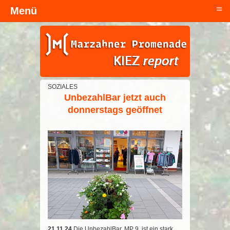
≡
Menü
Kopfzeile
SOZIALES
UnbezahlBar jetzt auch
donnerstags geöffnet
21.11.24
Die UnbezahlBar, MP 9, ist ein stark