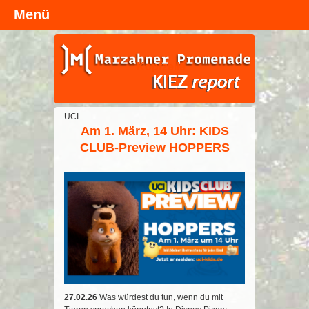
≡
Menü
Kopfzeile
UCI
Am 1. März, 14 Uhr: KIDS
CLUB-Preview HOPPERS
27.02.26
Was würdest du tun, wenn du mit