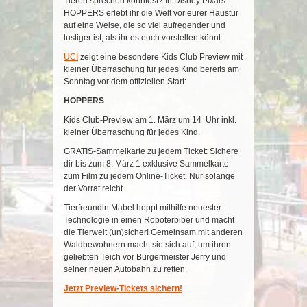
Tieren sprechen könntest? In Disney Pixars
HOPPERS erlebt ihr die Welt vor eurer Haustür
auf eine Weise, die so viel aufregender und
lustiger ist, als ihr es euch vorstellen könnt.
UCI
zeigt eine besondere Kids Club Preview mit
kleiner Überraschung für jedes Kind bereits am
Sonntag vor dem offiziellen Start:
HOPPERS
Kids Club-Preview am 1. März um 14 Uhr inkl.
kleiner Überraschung für jedes Kind.
GRATIS-Sammelkarte zu jedem Ticket: Sichere
dir bis zum 8. März 1 exklusive Sammelkarte
zum Film zu jedem Online-Ticket. Nur solange
der Vorrat reicht.
Tierfreundin Mabel hoppt mithilfe neuester
Technologie in einen Roboterbiber und macht
die Tierwelt (un)sicher! Gemeinsam mit anderen
Waldbewohnern macht sie sich auf, um ihren
geliebten Teich vor Bürgermeister Jerry und
seiner neuen Autobahn zu retten.
Jetzt Preview-Tickets sichern!