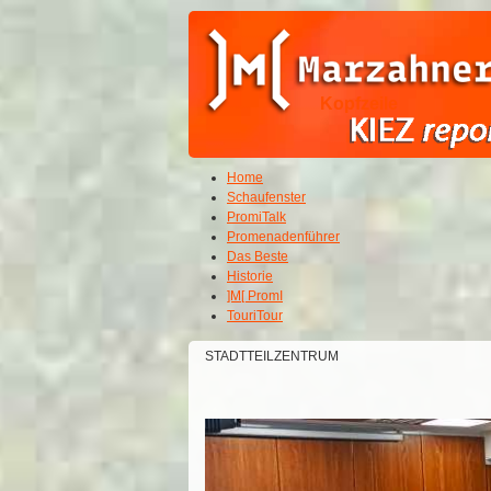
Kopfzeile
Home
Schaufenster
PromiTalk
Promenadenführer
Das Beste
Historie
]M[ PromI
TouriTour
STADTTEILZENTRUM