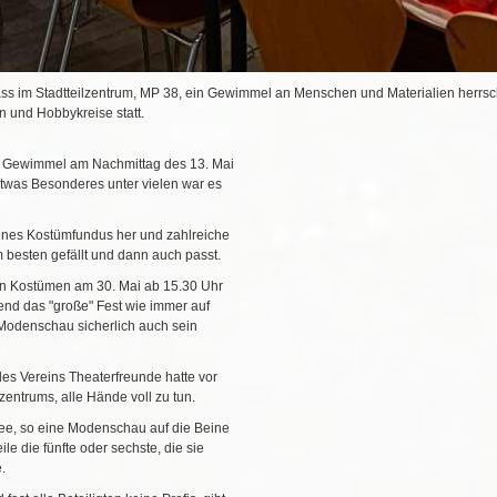
dass im Stadtteilzentrum, MP 38, ein Gewimmel an Menschen und Materialien herrsch
 und Hobbykreise statt.
ue Gewimmel am Nachmittag des 13. Mai
twas Besonderes unter vielen war es
ines Kostümfundus her und zahlreiche
besten gefällt und dann auch passt.
hen Kostümen am 30. Mai ab 15.30 Uhr
end das "große" Fest wie immer auf
e Modenschau sicherlich auch sein
s Vereins Theaterfreunde hatte vor
lzentrums, alle Hände voll zu tun.
dee, so eine Modenschau auf die Beine
eile die fünfte oder sechste, die sie
.