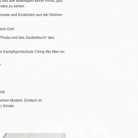
ast alle Beteiligten keine Profis, gibt
endes zu sehen:
omenade und Kostümen aus der Grünen
ria Graf
"Floda und das Zauberbuch" des
der Kampfsportschule Ching Wu Men im
"
kyy
uchen Models. Einfach im
r, Kinder.