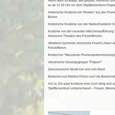
Wenn alles so klappt, wie geplant, immerhin sind f
es ab 15.30 Uhr vor dem Stadtteilzentrum Folg
Historische Kostüme mit "Models" aus der Pr
Bühne
Historische Kostüme von der Maßschneiderin Da
Kostüme von der neuesten Märchenaufführung 
Inkulsions-Theaters des Freizeitforums
Athletisch tanzende chinesiche Pracht-Löwen 
Freizeitforum
Kinderchor "Marzahner Promenandenmischung
Ukrainische Gesangsgruppe "Potpurri"
Zwischendurch Musik live und vom Band
Moderiert von Martina Polizzi und Uta Baranovs
Ach ja: Ein paar Kostüme sind noch übrig und s
Stadtteizentrum vorbeischauen - Frauen, Männe