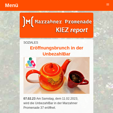
≡
Menü
Kopfzeile
SOZIALES
Eröffnungsbrunch in der
UnbezahlBar
07.02.23
Am
Samstag,
dem
11.02.2023
,
wird
die
UnbezahlB
ar in der
Marzahner
Promenade 37 eröffnet.