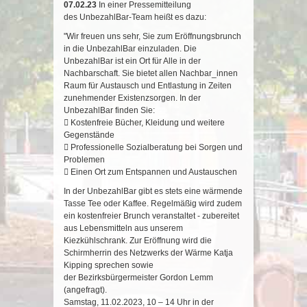
07.02.23
In einer Pressemitteilung
des
Unbe
zahlB
ar
-
Team heißt es dazu:
"Wir freuen uns sehr, Sie zum Eröffnungsbrunch
in die UnbezahlBar einzuladen.
Die
UnbezahlBar ist ein Ort für Alle in der
Nachbarschaft. Sie bietet allen Nachbar_innen
Raum für Austausch und Entlastung in Zeiten
zunehmender Existenzsorgen. In der
UnbezahlBar finden Sie:
 Kostenfreie Bücher, Kleidung und weitere
Gegenstände
 Professionelle Sozialberatung bei Sorgen und
Problemen
 Einen Ort zum Entspannen und Austauschen
In der UnbezahlBar gibt es stets eine wärmende
Tasse Tee oder Kaffee. Regelmäßig wird zudem
ein kostenfreier Brunch veranstaltet - zubereitet
aus Lebensmitteln aus unserem
Kiezkühlschrank.
Zur Eröffnung wird die
Schirmherrin des Netzwerks der Wärme Katja
Kipping sprechen sowie
der Bezirksbürgermeister Gordon Lemm
(angefragt).
Samstag, 11.02.2023, 10 – 14 Uhr in der