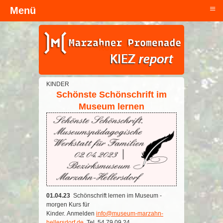
≡
Menü
Kopfzeile
KINDER
Schönste Schönschrift im
Museum lernen
01.04.23
Schönschrift lernen im Museum -
morgen Kurs für
Kinder. Anmelden
info@museum-marzahn-
hellersdorf.de
, Tel. 54 79 09 24