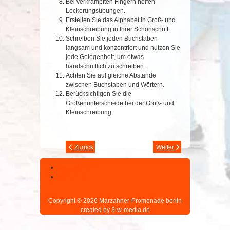
Bei verkrampften Fingern helfen
Lockerungsübungen.
Erstellen Sie das Alphabet in Groß- und
Kleinschreibung in Ihrer Schönschrift.
Schreiben Sie jeden Buchstaben
langsam und konzentriert und nutzen Sie
jede Gelegenheit, um etwas
handschriftlich zu schreiben.
Achten Sie auf gleiche Abstände
zwischen Buchstaben und Wörtern.
Berücksichtigen Sie die
Größenunterschiede bei der Groß- und
Kleinschreibung.
Zurück
Weiter
Datenschutz
Impressum
Copyright © 2026 Marzahner-Promenade.berlin
created by 3-w-media.de