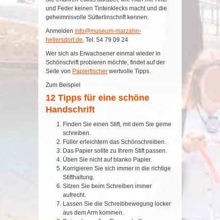
und Feder keinen Tintenklecks macht und die
geheimnisvolle Sütterlinschrift kennen.
Anmelden
info@museum-marzahn-
hellersdorf.de
, Tel. 54 79 09 24
Wer sich als Erwachsener einmal wieder in
Schönschrift probieren möchte, findet auf der
Seite von
Papierfischer
wertvolle Tipps.
Zum Beispiel
12 Tipps für eine schöne
Handschrift
Finden Sie einen Stift, mit dem Sie gerne
schreiben.
Füller erleichtern das Schönschreiben.
Das Papier sollte zu Ihrem Stift passen.
Üben Sie nicht auf blanko Papier.
Korrigieren Sie sich immer in die richtige
Stifthaltung.
Sitzen Sie beim Schreiben immer
aufrecht.
Lassen Sie die Schreibbewegung locker
aus dem Arm kommen.