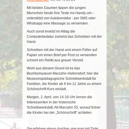
Mit beiden Daumen tippen die jungen
Menschen heute ihre Texte ins Handy um –
unterstützt von Autokorrektur - per SMS oder
Whatsapp eine Massage zu versenden.
Auch sonst ersetzt im Alltag die
Computertastatur zumeist das Schreiben mit der
Hand.
Schreiben mit der Hand und einem Füller auf
Papier um einen Brief per Post zu versenden
scheint ein Relikt aus grauer Vorzeit.
Wohl aus diesem Grund ist es das
Bezirksmuseum Marzahn-Hellersdorf, hier die
Museumspädagogische Schreibwerkstatt für
Familien, die Kinder ab 8 bis 12 Jahre zu einem
Schönschrift-Kurs einlädt.
Morgen, 2. April, von 14-16 Uhr lernen die
Interessenten in der historische
Schreibwerkstatt, Alt-Marzahn 55, worauf früher
die Kinder bei der „Schönschrift“ achteten.
Sie erfahren etwas darüber, wie man mit Tinte