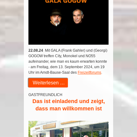
22.08.24
Mit GALA (Frank Gahler) und (Georgi)
GOGOW treffen City, Monokel und NO55
aufeinander, wie man es kaum erwarten konnte
- am
Freitag, dem 13. September 2024, um 19
Uhr im Arndt-Bause-Saal des
Freizeitforums
.
Weiterlesen …
GASTFREUNDLICH
Das ist einladend und zeigt,
dass man willkommen ist