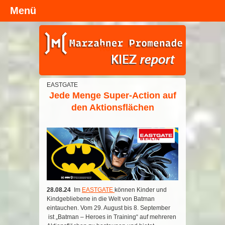
Menü
Kopfzeile
EASTGATE
Jede Menge Super-Action auf
den Aktionsflächen
28.08.24
Im
EASTGATE
können Kinder und
Kindgebliebene in die Welt von Batman
eintauchen. Vom 29. August bis 8. September
ist „Batman – Heroes in Training“ auf mehreren