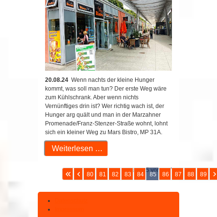
20.08.24
Wenn nachts der kleine Hunger
kommt, was soll man tun? Der erste Weg wäre
zum Kühlschrank. Aber wenn nichts
Vernünftiges drin ist? Wer richtig wach ist, der
Hunger arg quält und man in der Marzahner
Promenade/Franz-Stenzer-Straße wohnt, lohnt
sich ein kleiner Weg zu Mars Bistro, MP 31A.
Weiterlesen …
Seite 85 von 207
80
81
82
83
84
85
86
87
88
89
Datenschutz
Impressum