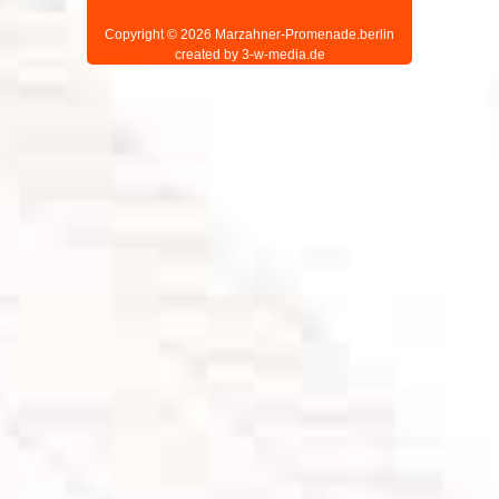
Copyright © 2026 Marzahner-Promenade.berlin
created by 3-w-media.de