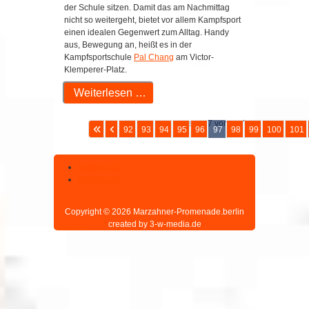
der Schule sitzen. Damit das am Nachmittag
nicht so weitergeht, bietet vor allem Kampfsport
einen idealen Gegenwert zum Alltag. Handy
aus, Bewegung an, heißt es in der
Kampfsportschule
Pal Chang
am Victor-
Klemperer-Platz.
Weiterlesen …
Seite 97 von 207
92
93
94
95
96
97
98
99
100
101
Datenschutz
Impressum
Copyright © 2026 Marzahner-Promenade.berlin
created by 3-w-media.de