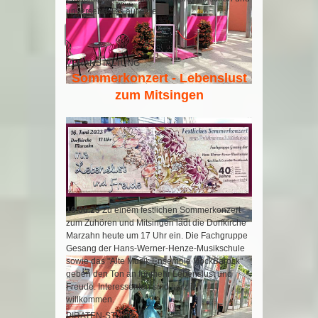
unversehrt. Bis auf eine.
Weiterlesen …
VERANSTALTUNG
Sommerkonzert - Lebenslust
zum Mitsingen
16.06.23
Zu einem festlichen Sommerkonzert
zum Zuhören und Mitsingen lädt die Dorfkirche
Marzahn heute um 17 Uhr ein. Die Fachgruppe
Gesang der Hans-Werner-Henze-Musikschule
sowie das "Alte Musik Ensemble RockBarock"
geben den Ton an für mehr Lebenslust und
Freude. Interessenten sind herzlich
willkommen.
PIRATEN-STÜCK