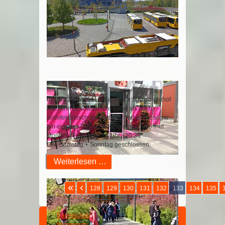
07.06.23
Der 2011 neugestaltete Busbahnhof
Marzahn ist sowohl funktional als auch
architektonisch durchdacht. Und er hat sogar
ein eigenes BVG-Kundenzentrum, geöffnet
Montag - Freitag 06:30 Uhr - 20:30
Uhr, Samstag + Sonntag geschlossen.
Weiterlesen …
Seite 133 von 207
128
129
130
131
132
133
134
135
Datenschutz
Impressum