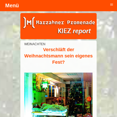
≡
Menü
Kopfzeile
WEINACHTEN
Verschläft der
Weihnachtsmann sein eigenes
Fest?