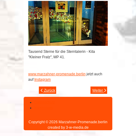
Tausend Sterne für die Sterntalerin - Kita
"Kleiner Fratz", MP 41.
www.marzahner-promenade.berlin
jetzt auch
auf
Instagram
Zurück
Weiter
Datenschutz
Impressum
Copyright © 2026 Marzahner-Promenade.berlin
created by 3-w-media.de