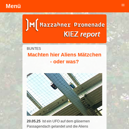
≡
Menü
Kopfzeile
BUNTES
Machten hier Aliens Mätzchen
- oder was?
20.05.25
Ist ein UFO auf dem gläsernen
Passagendach gelandet und die Aliens