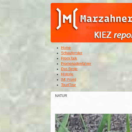
Kopfzeile
Home
Schaufenster
PromiTalk
Promenadenführer
Das Beste
Historie
]M[ PromI
TouriTour
NATUR