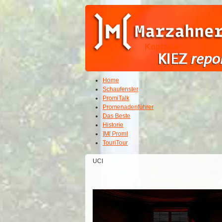
Kopfzeile
Home
Schaufenster
PromiTalk
Promenadenführer
Das Beste
Historie
]M[ PromI
TouriTour
UCI