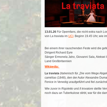
13.01.26
Für Opernfans, die nicht extra nach L
von La traviata im
UCI
. Beginn 19.45 Uhr, wie i
Bei einem ihrer rauschenden Feste wird die gefei
Dirigent Richard Eyre
Sänger Ermonela Jaho, Giovanni Sala, Aleksei
Land Großbritannien
Wikipedia:
La traviata
(italienisch für „Die vom Wege Abg
camélias
(1848), den der Autor Alexandre Dumas
Fenice in Venedig uraufgeführt und fiel zunächs
Wie zuvor in
Rigoletto
und
Il trovatore
stellte Ve
noch dazu an Tuberkulose stirbt, war für die da