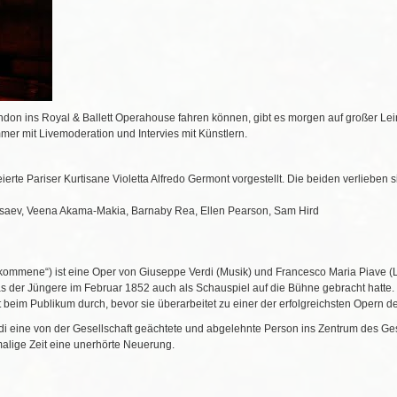
ondon ins Royal & Ballett Operahouse fahren können, gibt es morgen auf großer L
mmer mit Livemoderation und Intervies mit Künstlern.
erte Pariser Kurtisane Violetta Alfredo Germont vorgestellt. Die beiden verlieben si
 Isaev, Veena Akama-Makia, Barnaby Rea, Ellen Pearson, Sam Hird
ekommene“) ist eine Oper von Giuseppe Verdi (Musik) und Francesco Maria Piave 
 der Jüngere im Februar 1852 auch als Schauspiel auf die Bühne gebracht hatte.
t beim Publikum durch, bevor sie überarbeitet zu einer der erfolgreichsten Opern 
rdi eine von der Gesellschaft geächtete und abgelehnte Person ins Zentrum des Ge
malige Zeit eine unerhörte Neuerung.