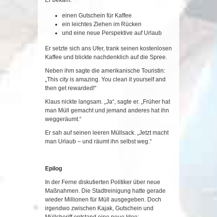
einen Gutschein für Kaffee
ein leichtes Ziehen im Rücken
und eine neue Perspektive auf Urlaub
Er setzte sich ans Ufer, trank seinen kostenlosen
Kaffee und blickte nachdenklich auf die Spree.
Neben ihm sagte die amerikanische Touristin:
„This city is amazing. You clean it yourself and
then get rewarded!“
Klaus nickte langsam. „Ja“, sagte er. „Früher hat
man Müll gemacht und jemand anderes hat ihn
weggeräumt.“
Er sah auf seinen leeren Müllsack. „Jetzt macht
man Urlaub – und räumt ihn selbst weg.“
Epilog
In der Ferne diskutierten Politiker über neue
Maßnahmen. Die Stadtreinigung hatte gerade
wieder Millionen für Müll ausgegeben. Doch
irgendwo zwischen Kajak, Gutschein und
Müllsheriff entstand eine neue Idee: