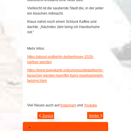
Vielleicht ist die sauberste Stadt die, in der jeder
ein bisschen mitmacht.
Klaus nahm noch einen Schluck Kaffee und
dachte: „Nächstes Jahr bring ich Handschuhe
mit.“
Mehr Infos:
https://about.visitberlin.de/berlinpay-2026-
partner-werden
https://www.tageskarte.io/tourismus/detail/berlin-
besucher-werden-kuenftig-fuers-muellsammeln-
belohnt.html
Viel Neues auch auf
Instagram
und
Youtube
Zurück
Weiter
Datenschutz