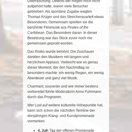
Überraschung. Obwohl der Regen noch nicht
aufgehört hatte, waren viele Besucher
geblieben. Als spontane Zugabe wagten
Thomas Krüger und das Streicherquartett etwas
Besonderes: Gemeinsam spielten sie die
berühmte Filmmusik aus
Pirates of the
Caribbean
. Das Besondere daran: In dieser
Besetzung war das Stück zuvor noch nie
gemeinsam geprobt worden.
Das Risiko wurde belohnt. Die Zuschauer
dankten den Musikern mit langem und
herzlichem Applaus. Vielleicht war es genau
dieser Moment, der den Nachmittag so
besonders machte: ein wenig Regen, ein wenig
Abenteuer und ganz viel Musik.
Charmant, souverän und wie immer bestens
vorbereitet führte Moderatorin Anne Fuhrmann
durch das Programm.
Wer Lust auf weitere kulturelle Höhepunkte hat,
kann sich schon die nächsten Termine der
diesjährigen Klang- und Kunstpromenade
vormerken:
4. Juli:
Tag der offenen Promenade