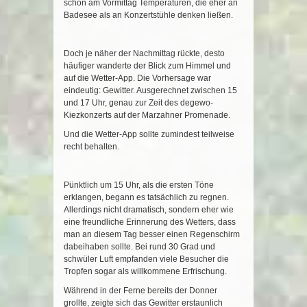
schon am Vormittag Temperaturen, die eher an
Badesee als an Konzertstühle denken ließen.
Doch je näher der Nachmittag rückte, desto
häufiger wanderte der Blick zum Himmel und
auf die Wetter-App. Die Vorhersage war
eindeutig: Gewitter. Ausgerechnet zwischen 15
und 17 Uhr, genau zur Zeit des degewo-
Kiezkonzerts auf der Marzahner Promenade.
Und die Wetter-App sollte zumindest teilweise
recht behalten.
Pünktlich um 15 Uhr, als die ersten Töne
erklangen, begann es tatsächlich zu regnen.
Allerdings nicht dramatisch, sondern eher wie
eine freundliche Erinnerung des Wetters, dass
man an diesem Tag besser einen Regenschirm
dabeihaben sollte. Bei rund 30 Grad und
schwüler Luft empfanden viele Besucher die
Tropfen sogar als willkommene Erfrischung.
Während in der Ferne bereits der Donner
grollte, zeigte sich das Gewitter erstaunlich