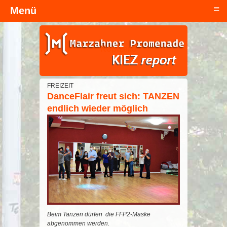
≡
Menü
Kopfzeile
FREIZEIT
DanceFlair freut sich: TANZEN
endlich wieder möglich
Beim Tanzen dürfen die FFP2-Maske
abgenommen werden.