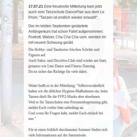
17.07.21
Eine freudvolle Mitteilung kam jetzt
auch vom Tanzschule DanceFlair aus dem Le
Prom: "Tanzen ist endlich wieder erlaubt!".
Der im letzten September gestartete
Anfängerkurs hat schon Fahrt aufgenommen:
Foxtrott, Walzer, Cha Cha Cha uvm. werden im
mit neuem Schwung geübt.
Die Hobby- und Tanzkreise frischen Schritte und
Figuren auf.
Auch Salsa- und Discofox-Club sind wieder am Start,
genauso wie Line Dance und Fitness Dancing.
Da ist sicher das Richtige für viele dabei.
Weiter heißt es in der Mitteilung: "Selbstverständlich
halten wir die üblichen Hygiene-Maßnahmen ein, beim
Tanzen dürft Ihr die FFP2-Maske aber abnehmen.
Weil es für Tanzschulen eine Personenbegrenzung gibt,
meldet Euch vorher bitte unbedingt an.
Und wenn Ihr Fragen habt, meldet Euch einfach bei
uns."
Für in einen fröhlich durchtanzten Sommer finden sich
viele Informationen auf der Internetseite