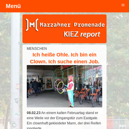
≡
Menü
Kopfzeile
MENSCHEN
Ich heiße Ohle. Ich bin ein
Clown. Ich suche einen Job.
08.02.23
An einem kalten Februartag stand er
eine Weile vor der Eingangstür zum Eastgate.
Ein clownhaft gekleideter Mann, der drei Reifen
jonglierte.