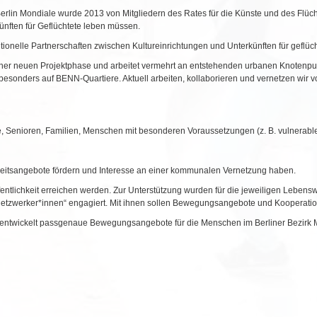
 Berlin Mondiale wurde 2013 von Mitgliedern des Rates für die Künste und des Flüch
künften für Geflüchtete leben müssen.
tutionelle Partnerschaften zwischen Kultureinrichtungen und Unterkünften für geflüc
 einer neuen Projektphase und arbeitet vermehrt an entstehenden urbanen Knotenpu
, besonders auf BENN-Quartiere. Aktuell arbeiten, kollaborieren und vernetzen wir 
e, Senioren, Familien, Menschen mit besonderen Voraussetzungen (z. B. vulnerabl
heitsangebote fördern und Interesse an einer kommunalen Vernetzung haben.
entlichkeit erreichen werden. Zur Unterstützung wurden für die jeweiligen Lebensw
tzwerker*innen“ engagiert. Mit ihnen sollen Bewegungsangebote und Kooperatione
twickelt passgenaue Bewegungsangebote für die Menschen im Berliner Bezirk Mar