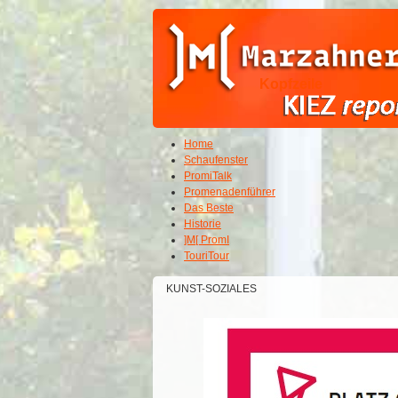
Kopfzeile
Home
Schaufenster
PromiTalk
Promenadenführer
Das Beste
Historie
]M[ PromI
TouriTour
KUNST-SOZIALES