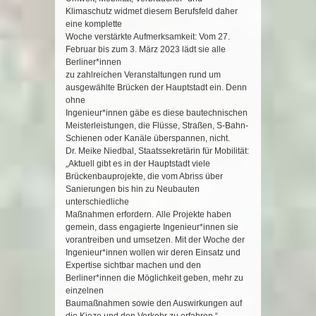
Klimaschutz widmet diesem Berufsfeld daher
eine komplette
Woche verstärkte Aufmerksamkeit: Vom 27.
Februar bis zum 3. März 2023 lädt sie alle
Berliner*innen
zu zahlreichen Veranstaltungen rund um
ausgewählte Brücken der Hau
ptstadt ein. Denn
ohne
Ingenieur*innen gäbe es diese bautechnischen
Meisterleistungen, die Flüsse, Straßen, S
-
Bahn
-
Schienen oder Kanäle überspannen, nicht.
Dr. Meike Niedbal, Staatssekretärin für Mobilität:
„Aktuell gibt es in der Hauptstadt viele
Brücken
bauprojekte, die vom Abriss über
Sanierungen bis hin zu Neubauten
untersc
hiedliche
Maßnahmen erfordern.
Alle Projekte
haben
gemein, dass engagierte Ing
enieur*i
nnen
sie
vorantreiben und umsetzen. Mit der Woche der
Ingenieur*innen wollen wir
deren Einsatz un
d
Expertise
sichtbar machen und den
Berliner
*
innen
d
ie Möglichkeit geben, mehr zu
einzelnen
Baumaßnahmen
sowie den Auswirkungen auf