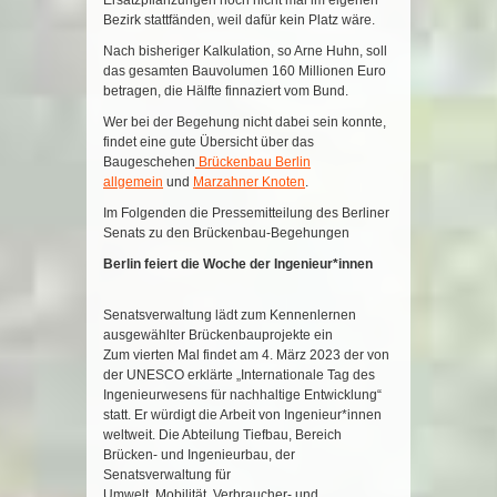
Ersatzpflanzungen noch nicht mal im eigenen
Bezirk stattfänden, weil dafür kein Platz wäre.
Nach bisheriger Kalkulation, so Arne Huhn, soll
das gesamten Bauvolumen 160 Millionen Euro
betragen, die Hälfte finnaziert vom Bund.
Wer bei der Begehung nicht dabei sein konnte,
findet eine gute Übersicht über das
Baugeschehen
Brückenbau Berlin
allgemein
und
Marzahner Knoten
.
Im Folgenden die Pressemitteilung des Berliner
Senats zu den Brückenbau-Begehungen
Berlin feiert die Woche der Ingenieur*innen
Senatsverwaltung
lädt zum Kennenlernen
ausgewählter
Brückenbauprojekte
ein
Zum vierten Mal findet am
4. März 2023 der von
der UNESCO erklärte „Internationale Tag des
Ingenieurwesens für nachhaltige Entwicklung“
statt. Er würdigt die Arbeit von Ingenieur*innen
weltweit. Die Abteilung Tiefbau, Bereich
Brücken
-
und Ingenieurbau, der
Senatsverwaltung für
Umw
elt, Mobilität, Verbraucher
-
und