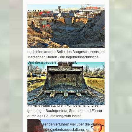
04.03.23 I
ngenieurtechnisch sehr interessant -
Baustellenbegung Marzahner Knoten.
Während sich Autofahrer mühsam und genervt
durch die Nadelöhre der
Straßenbrückenbaustelle quälen, Radfahrer
noch etwas todesmutiger sein müssen, um
diese Passage lebend zu überstehen, gibt es
noch eine andere Seite des Baugeschehens am
Marzahner Knoten - die ingenieurtechnische.
Und die ist äußerst interessant.
Darüber erfuhren zahlreich Interessenten am
vergangenen Mittwoch sehr viel, als sie an der
Vor-Ort-Veranstaltung der Abteilung Tiefbau,
Bereich Brücken- und Ingenieurbau, der
Senatsverwaltung für Umwelt, Mobilität,
Verbraucher- und Klimaschutz teilnahmen.
Mit Arne Huhn stand ein kompetenter und sehr
geduldiger Bauingenieur, Sprecher und Führer
durch das Baustellengewirr bereit.
Die Anwesenden erfuhren viel über die Pläne
und Ziele der Knotenbaugestaltung, konnten