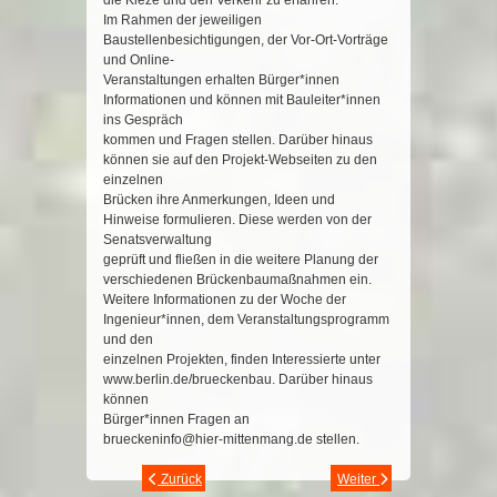
die Kieze und den Verkehr zu erfahren.“
Im Rahmen der jeweiligen
Baustellenbesichtigungen, der Vor
-
Ort
-
Vorträge
und Online
-
Veranstaltungen erhalten Bürger*innen
Informationen
und können
m
it Bauleiter*innen
ins Gespräch
kommen und Fragen stellen. Darüber hinaus
können sie auf den Projekt
-
Webseiten zu den
einzelnen
Brücken ihre Anmerkungen, Ideen und
Hinweise formulieren. Diese
werden von der
Senatsverwaltung
geprüft und fließen in die weitere Planung der
verschiedenen Brückenbaumaßnahmen ein.
Weitere Informationen zu der Woche der
Ingenieur*innen, dem Veranstaltungsprogramm
und den
einzelnen Projekten, finden Interessierte unte
r
www.berlin.de/brueckenbau
. Darüber hinaus
können
Bürger*innen Fragen an
brueckeninfo@hier
-
mittenmang.de
stellen.
Zurück
Weiter