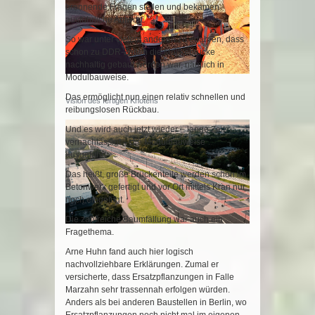
brennende Fragen stellen und bekamen
ausführliche Antwort.
So war unter vielem anderen zu erfahren, dass
schon zu DDR-Zeiten die Moltkebrücke
nachhaltig gebaut worden war, nämlich in
Modulbauweise.
Das ermöglicht nun einen relativ schnellen und
Vision des fertigen Knotens
reibungslosen Rückbau.
Und es wird auch jetzt wieder – lange Zeit
vernachlässigt – die Modulbauweise
ausgeführt.
Das heißt, große Brückenteile werden schon im
Betonwerk gefertigt und vor Ort mittels Kran nur
noch eingefügt.
Die zahlreiche Baumfällung war auch ein
Fragethema.
Arne Huhn fand auch hier logisch
nachvollziehbare Erklärungen. Zumal er
versicherte, dass Ersatzpflanzungen in Falle
Marzahn sehr trassennah erfolgen würden.
Anders als bei anderen Baustellen in Berlin, wo