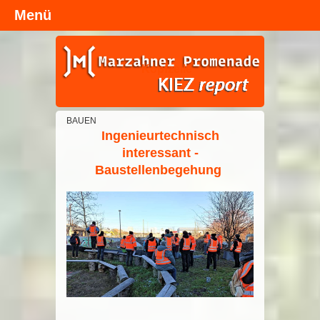
Menü
Kopfzeile
BAUEN
Ingenieurtechnisch
interessant -
Baustellenbegehung