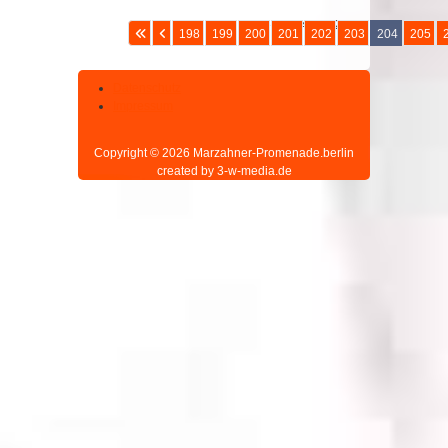
Seite 204 von 207
198
199
200
201
202
203
204
205
Datenschutz
Impressum
Copyright © 2026 Marzahner-Promenade.berlin
created by 3-w-media.de