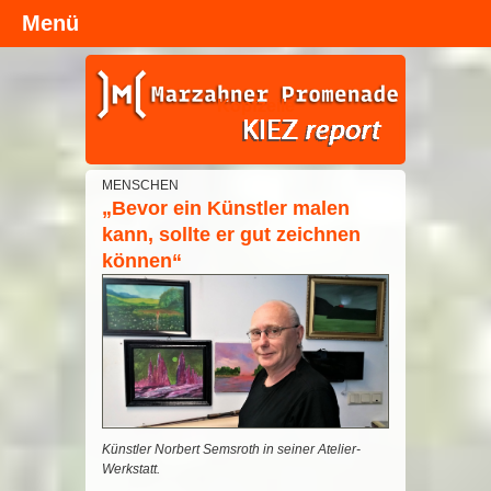
Menü
Kopfzeile
MENSCHEN
„Bevor ein Künstler malen
kann, sollte er gut zeichnen
können“
Künstler Norbert Semsroth in seiner Atelier-
Werkstatt.