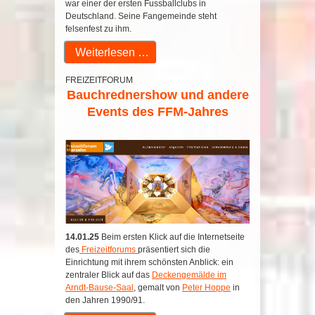
war einer der ersten Fussballclubs in
Deutschland. Seine Fangemeinde steht
felsenfest zu ihm.
Weiterlesen …
FREIZEITFORUM
Bauchrednershow und andere
Events des FFM-Jahres
14.01.25
Beim ersten Klick auf die Internetseite
des
Freizeitforums
präsentiert sich die
Einrichtung mit ihrem schönsten Anblick: ein
zentraler Blick auf das
Deckengemälde im
Arndt-Bause-Saal
, gemalt von
Peter Hoppe
in
den Jahren 1990/91.