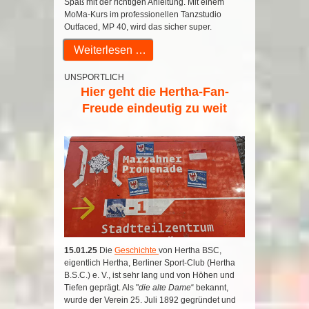
Spaß mit der richtigen Anleitung. Mit einem
MoMa-Kurs im professionellen Tanzstudio
Outfaced, MP 40, wird das sicher super.
Weiterlesen …
UNSPORTLICH
Hier geht die Hertha-Fan-
Freude eindeutig zu weit
15.01.25
Die
Geschichte
von Hertha BSC,
eigentlich Hertha, Berliner Sport-Club (Hertha
B.S.C.) e. V., ist sehr lang und von Höhen und
Tiefen geprägt. Als "
die alte Dame
“ bekannt,
wurde der Verein 25. Juli 1892 gegründet und