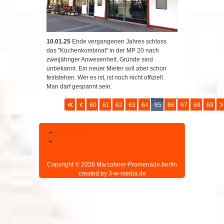
10.01.25
Ende vergangenen Jahres schloss
das "Küchenkombinat" in der MP 20 nach
zweijähriger Anwesenheit. Gründe sind
unbekannt. Ein neuer Mieter soll aber schon
feststehen. Wer es ist, ist noch nicht offiziell.
Man darf gespannt sein.
Seite 65 von 207
60
61
62
63
64
65
66
67
68
69
Datenschutz
Impressum
Copyright © 2026 Marzahner-Promenade.berlin
created by 3-w-media.de