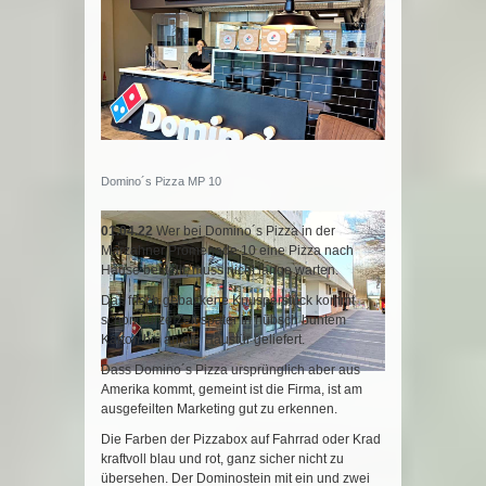
Domino´s Pizza MP 10
01.04.22
Wer bei Domino´s Pizza in der
Marzahner Promenade 10 eine Pizza nach
Hause bestellt, muss nicht lange warten.
Das frisch gebackene Knusperstück kommt
schon kurze Zeit später in hübsch buntem
Karton bis an die Haustür geliefert.
Dass Domino´s Pizza ursprünglich aber aus
Amerika kommt, gemeint ist die Firma, ist am
ausgefeilten Marketing gut zu erkennen.
Die Farben der Pizzabox auf Fahrrad oder Krad
kraftvoll blau und rot, ganz sicher nicht zu
übersehen. Der Dominostein mit ein und zwei