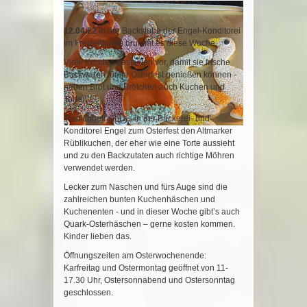
12.04.22
In der Backstube der Engel-Konditorei
im Freizeitforum brummt es diese Woche.
Viele Kunden bestellten vor, damit sie frische
Backwaren für ihr Osterfest genießen können -
neben Brot und Brötchen auch Kuchen und
Torten.
Traditionell gibt es in der Bäckerei- und
Konditorei Engel zum Osterfest den Altmarker
Rüblikuchen, der eher wie eine Torte aussieht
und zu den Backzutaten auch richtige Möhren
verwendet werden.
Lecker zum Naschen und fürs Auge sind die
zahlreichen bunten Kuchenhäschen und
Kuchenenten - und in dieser Woche gibt’s auch
Quark-Osterhäschen – gerne kosten kommen.
Kinder lieben das.
Öffnungszeiten am Osterwochenende:
Karfreitag und Ostermontag geöffnet von 11-
17.30 Uhr, Ostersonnabend und Ostersonntag
geschlossen.