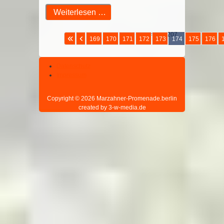
Weiterlesen …
Seite 174 von 207
169
170
171
172
173
174
175
176
Datenschutz
Impressum
Copyright © 2026 Marzahner-Promenade.berlin
created by 3-w-media.de