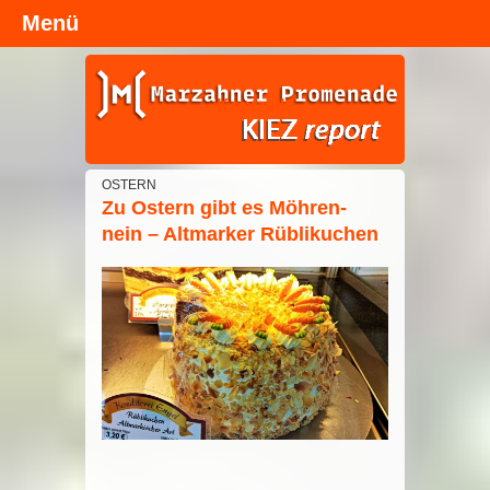
Menü
Kopfzeile
OSTERN
Zu Ostern gibt es Möhren-
nein – Altmarker Rüblikuchen