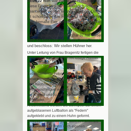
09.04.22
Was war zuerst da: Huhn oder Ei.
Diese Frage wird wohl nie wirklich richtig
beantwortet werden können. Fakt ist, Ostern
ist schon lange das Fest der Eier. Gekochte
Eier, bemalte Eier, gefärbte Eier, versteckte
Eier.
Die Malgruppe in der MachBar 37 hat dieses
Jahr die Nase voll von all der Oster-Eierei
und beschloss: Wir stellen Hühner her.
Unter Leitung von Frau Bragenitz fertigen die
Frauen passend zur Osterzeit lustige Hühner
an.
Nebenstehende Fotos zeigen ein wenig, wie
diese Herstellung aussieht.
Zum Nachmachen empfohlen!
Zeitungsschnipsel werden in Tapetenkleister
eingestreut und zu einer Klebemasse
verarbeitet.
Anschließend werden die Schnipsel auf einem
aufgeblasenen Luftballon als "Federn"
aufgeklebt und zu einem Huhn geformt.
Nach dem Trocknen der Masse streichen die
Bastlerinnen ihr Huhn nach eigenen