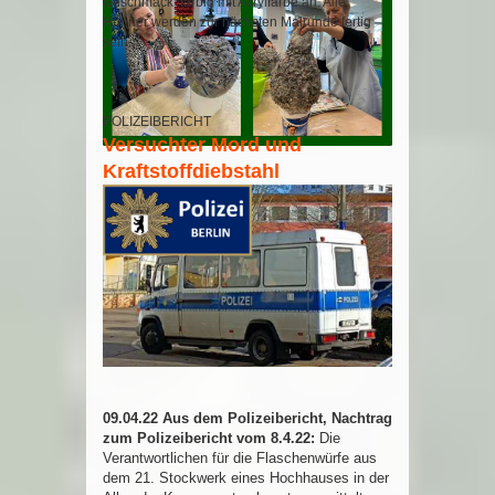
Geschmack farbig mit Acrylfarbe an. Alle
Hühner werden zur nächsten Malrunde fertig
sein.
POLIZEIBERICHT
Versuchter Mord und
Kraftstoffdiebstahl
09.04.22 Aus dem Polizeibericht, Nachtrag
zum Polizeibericht vom 8.4.22:
Die
Verantwortlichen für die Flaschenwürfe aus
dem 21. Stockwerk eines Hochhauses in der