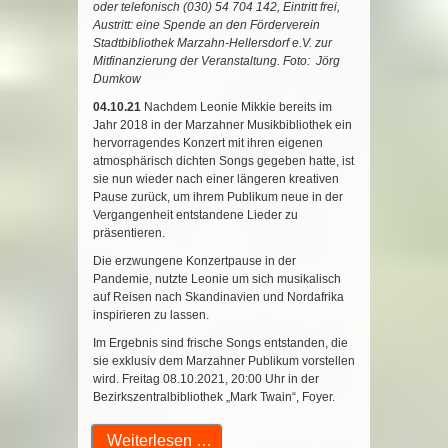
oder telefonisch (030) 54 704 142, Eintritt frei,
Austritt: eine Spende an den Förderverein
Stadtbibliothek Marzahn-Hellersdorf e.V. zur
Mitfinanzierung der Veranstaltung. Foto: Jörg
Dumkow
04.10.21
Nachdem Leonie Mikkie bereits im
Jahr 2018 in der Marzahner Musikbibliothek ein
hervorragendes Konzert mit ihren eigenen
atmosphärisch dichten Songs gegeben hatte, ist
sie nun wieder nach einer längeren kreativen
Pause zurück, um ihrem Publikum neue in der
Vergangenheit entstandene Lieder zu
präsentieren.
Die erzwungene Konzertpause in der
Pandemie, nutzte Leonie um sich musikalisch
auf Reisen nach Skandinavien und Nordafrika
inspirieren zu lassen.
Im Ergebnis sind frische Songs entstanden, die
sie exklusiv dem Marzahner Publikum vorstellen
wird. Freitag 08.10.2021, 20:00 Uhr in der
Bezirkszentralbibliothek „Mark Twain“, Foyer.
Weiterlesen …