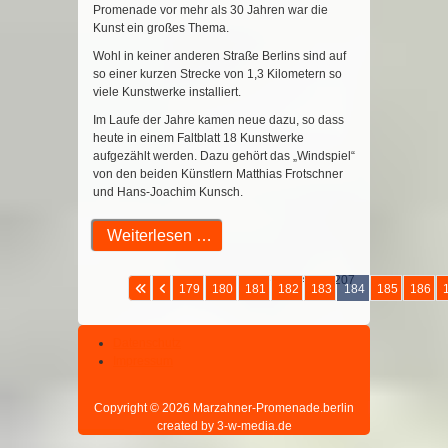
Promenade vor mehr als 30 Jahren war die
Kunst ein großes Thema.
Wohl in keiner anderen Straße Berlins sind auf
so einer kurzen Strecke von 1,3 Kilometern so
viele Kunstwerke installiert.
Im Laufe der Jahre kamen neue dazu, so dass
heute in einem Faltblatt 18 Kunstwerke
aufgezählt werden. Dazu gehört das „Windspiel“
von den beiden Künstlern Matthias Frotschner
und Hans-Joachim Kunsch.
Weiterlesen …
Seite 184 von 207
179
180
181
182
183
184
185
186
Datenschutz
Impressum
Copyright © 2026 Marzahner-Promenade.berlin
created by 3-w-media.de