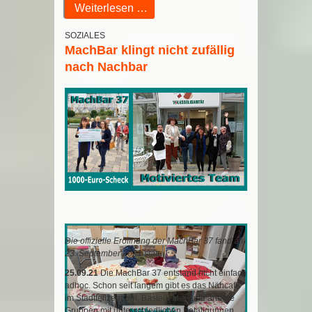
Weiterlesen …
SOZIALES
MachBar klingt nicht zufällig
nach Nachbar
Die offizielle Eröffnung der MachBar 37 fand am
23. September 2021 statt.
25.09.21
Die MachBar 37 entstand nicht einfach
adhoc. Schon seit langem gibt es das Nähcafé
im Stadtteilzentrum, Bastel-, Mal- und andere
Gruppen mit unterschiedlichen Betätigungen.