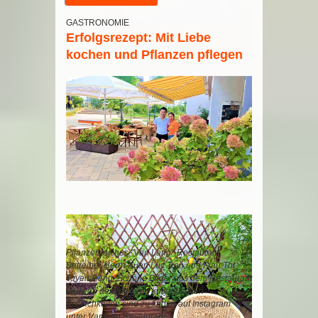
GASTRONOMIE
Erfolgsrezept: Mit Liebe
kochen und Pflanzen pflegen
Pflanzenreiches "Van Lang"-Restaurant.
Betreiber Herrn Xuan Luc Tran und Frau Thi
Tuyen Dang. Schöne Bilder aus dem Restaurant
und von den leckeren kulinarischen
Köstlichkeiten sind zu finden auf Instagram
unter Vanlang.Restaurant