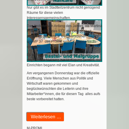
Nur gibt es im Stadtteilzentrum nicht genügend
Räume für diese vielen
Interessensgemeinschaften.
Das änderte sich Anfang des Jahres, als Martina
Polizzi, Leiterin des STZ, die Gelegenheit
nutzte, für die gerade leergewordenen Räume
der MP 37 das Projekt eines Repaircafés zu
erstellen.
Es wurde genehmigt, die Räume von der
degewo zur Nutzung zur Verfügung gestellt, das
Einrichten begann mit viel Elan und Kreativität.
Am vergangenen Donnerstag war die offizielle
Eröffnung. Viele Menschen aus Politik und
Wirtschaft waren gekommen und
beglückwünschten die Leiterin und ihre
Mitarbeiter*innen, die für diesen Tag alles aufs
beste vorbereitet hatten.
Weiterlesen …
M-PROMI