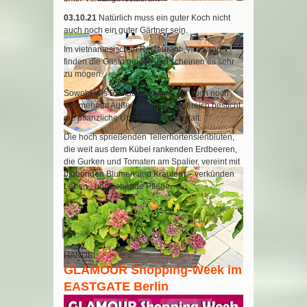
03.10.21
Natürlich muss ein guter Koch nicht
auch noch ein guter Gärtner sein.
Im vietnamesischen Restaurant „Van Lang“
finden die Gäste beides und scheinen es sehr
zu mögen.
Sowohl das Restaurantinnere als auch noch
viel mehr im Außengastronomiebereich besticht
die pflanzliche Üppigkeit und Vielfalt.
Die hoch sprießenden Tellerhortensienblüten,
die weit aus dem Kübel rankenden Erdbeeren,
die Gurken und Tomaten am Spalier, vereint mit
blühenden Blumen und Kräutern – verkünden
Leben - und liebende Pflege.
Weiterlesen …
HANDEL
GLAMOUR Shopping-Week im
EASTGATE Berlin