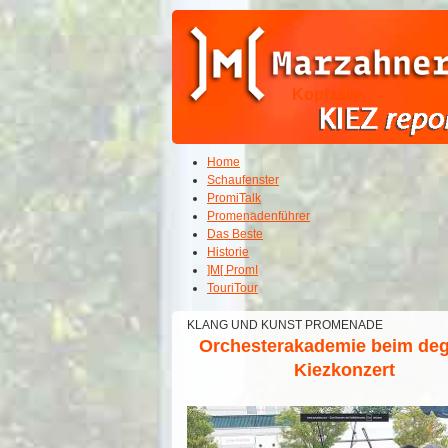
Kopfzeile
Home
Schaufenster
PromiTalk
Promenadenführer
Das Beste
Historie
]M[ PromI
TouriTour
KLANG UND KUNST PROMENADE
Orchesterakademie beim de
Kiezkonzert