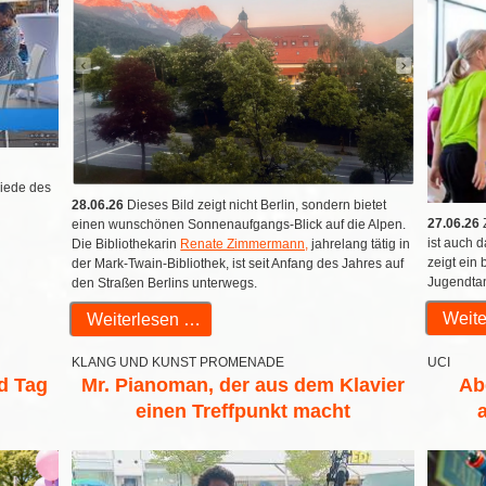
miede des
28.06.26
Dieses Bild zeigt nicht Berlin, sondern bietet
27.06.26
Z
einen wunschönen Sonnenaufgangs-Blick auf die Alpen.
ist auch 
Die Bibliothekarin
Renate Zimmermann,
jahrelang tätig in
zeigt ein
der Mark-Twain-Bibliothek, ist seit Anfang des Jahres auf
Jugendtan
den Straßen Berlins unterwegs.
Weite
Weiterlesen …
KLANG UND KUNST PROMENADE
UCI
d Tag
Mr. Pianoman, der aus dem Klavier
Ab
einen Treffpunkt macht