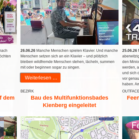
26.06.26
Manche Menschen spielen Klavier. Und manche
25.06.26
M
nach
Menschen setzen sich an ein Klavier – und plötzlich
aberwitzi
möchten
bleiben wildfremde Menschen stehen, lächeln, summen
den Minio
mit oder beginnen sogar zu singen.
werden, al
und sich 
Weiterlesen …
vor genau
haben. Am
BEZIRK
OUTFAC
uf dem
Bau des Multifunktionsbades
Feen
Kienberg eingeleitet