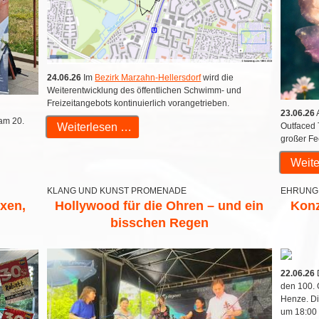
24.06.26
Im
Bezirk Marzahn-Hellersdorf
wird die
Weiterentwicklung des öffentlichen Schwimm- und
Freizeitangebots kontinuierlich vorangetrieben.
23.06.26
A
am 20.
Weiterlesen …
Outfaced 
großer Fee
Weite
KLANG UND KUNST PROMENADE
EHRUNG
oxen,
Hollywood für die Ohren – und ein
Konz
bisschen Regen
22.06.26
D
den 100.
Henze. Di
um 18:00 