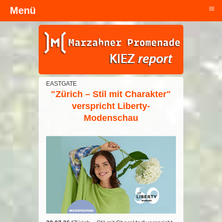
≡
Menü
Kopfzeile
EASTGATE
"Zürich – Stil mit Charakter"
verspricht Liberty-
Modenschau