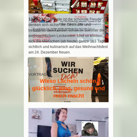
12.09.23 "
Vorfreude ist die schönste Freude",
denken sich sicher die Geschäfte und
bescheren den Kunden schon im Sommer die
weihnachtlichen Leckereien. Und so können
sich die Menschen (ab heute) ganze 103 Tage
sichtlich und kulinarisch auf das Weihnachtsfest
am 24. Dezember freuen.
Weiterlesen …
VORTRAG
Wieso Lächeln schön,
glücklich, jung, gesund und
reich macht