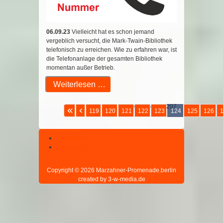
06.09.23
Vielleicht hat es schon jemand
vergeblich versucht, die Mark-Twain-Bibliothek
telefonisch zu erreichen. Wie zu erfahren war, ist
die Telefonanlage der gesamten Bibliothek
momentan außer Betrieb.
Weiterlesen …
Seite 124 von 207
119
120
121
122
123
124
125
126
Datenschutz
Impressum
Copyright © 2026 Marzahner-Promenade.berlin
created by 3-w-media.de