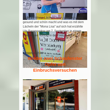
11.09.23
Wieso Lächeln reich, glücklich, jung,
gesund und schön macht und was es mit dem
Lächeln der "Mona Lisa" auf sich hat erzählte
Uta Baranovskyy am 7. September in einem
interaktiven Vortrag in der Galerie M.
Weiterlesen …
KRIMINALITÄT
Wieder zwei Schaufenster
Opfer von
Einbruchsversuchen