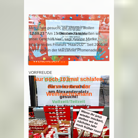
Menschen gesucht, die arbeiten wollen
12.09.23 "
Am 15.Oktober 23 schließen wir
unser Geschäft hier", sagt Yvonne Mietke,
Inhaberin des Friseurs "Haar2O2". Seit 2005 ist
der Friseur in der Marzahner Promenade 46.
Weiterlesen …
VORFREUDE
Nur noch 103mal schlafen,
dann kommt der
Weihnachtsmann